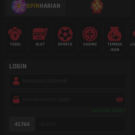
SPIN
HARIAN
TOGEL
SLOT
SPORTS
CASINO
TEMBAK
LI
IKAN
LOGIN
Lupa Kata Sandi ?