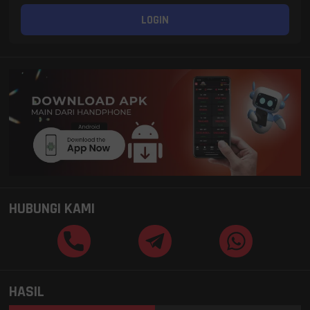
LOGIN
HUBUNGI KAMI
HASIL