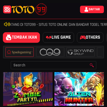
DAFTAR
AT DATANG DI TOTO99 - SITUS TOTO ONLINE DAN BANDAR TOGEL TER
TEMBAK IKAN
LIVE GAME
OTHERS